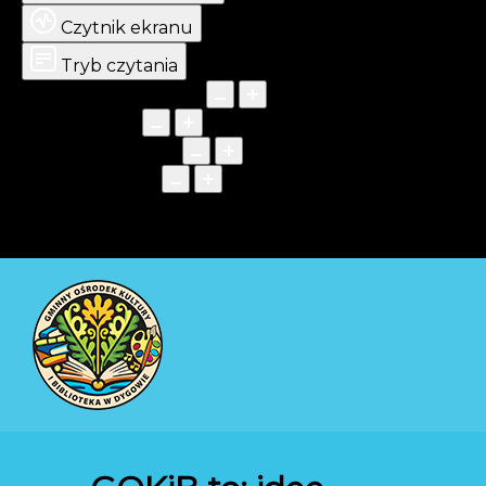
Czytnik ekranu
Tryb czytania
Skalowanie treści
100
%
Czcionka
100
%
Wysokość linii
100
%
Odstęp liter
100
%