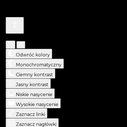
Ułatwienia dostępu
Odwróć kolory
Monochromatyczny
Ciemny kontrast
Jasny kontrast
Niskie nasycenie
Wysokie nasycenie
Zaznacz linki
Zaznacz nagłówki