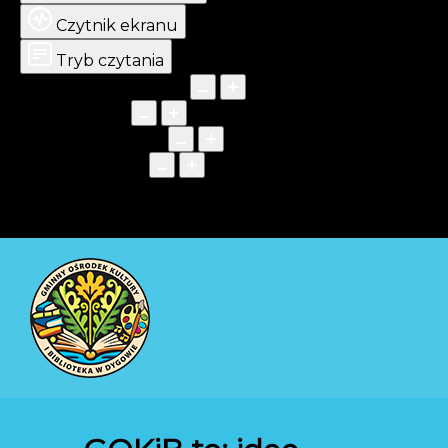
Czytnik ekranu
Tryb czytania
Skalowanie treści
100
%
Czcionka
100
%
Wysokość linii
100
%
Odstęp liter
100
%