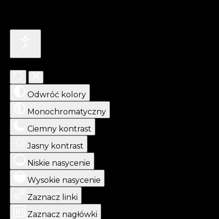
Ułatwienia dostępu
Odwróć kolory
Monochromatyczny
Ciemny kontrast
Jasny kontrast
Niskie nasycenie
Wysokie nasycenie
Zaznacz linki
Zaznacz nagłówki